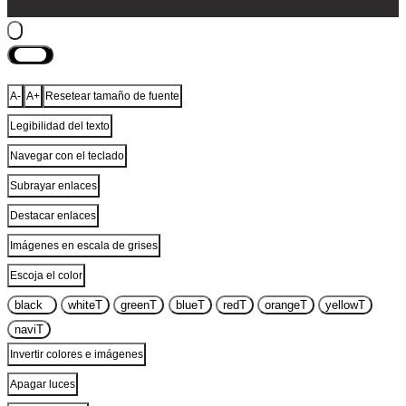
Cerrar
A-
A+
Resetear tamaño de fuente
Legibilidad del texto
Navegar con el teclado
Subrayar enlaces
Destacar enlaces
Imágenes en escala de grises
Escoja el color
black
T
white
T
green
T
blue
T
red
T
orange
T
yellow
T
navi
T
Invertir colores e imágenes
Apagar luces