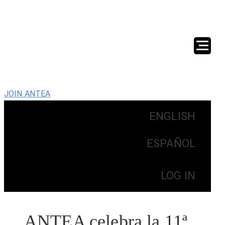
JOIN ANTEA
ENGLISH
ESPAÑOL
LOG IN
ANTEA celebra la 11ª