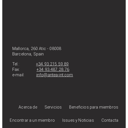
Mallorca, 260 Atic - 08008
Barcelona, Spain
Tel.:
+34 93 215 59 89
Fax:
+34 93 487 28 76
e-mail:
info@antea-int.com
Acerca de
Servicios
Beneficios para miembros
Encontrar a un miembro
Issues y Noticias
Contacta