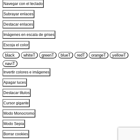
Navegar con el teclado
Subrayar enlaces
Destacar enlaces
Imágenes en escala de grises
Escoja el color
black
T
white
T
green
T
blue
T
red
T
orange
T
yellow
T
navi
T
Invertir colores e imágenes
Apagar luces
Destacar títulos
Cursor gigante
Modo Monocromo
Modo Sepia
Borrar cookies