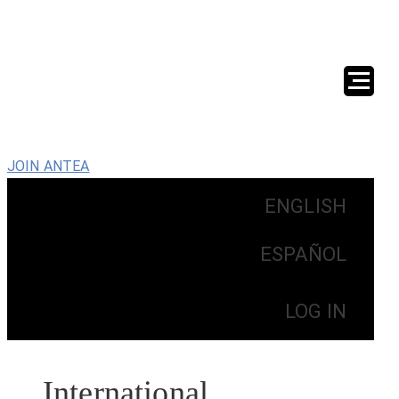
JOIN ANTEA
ENGLISH
ESPAÑOL
LOG IN
International